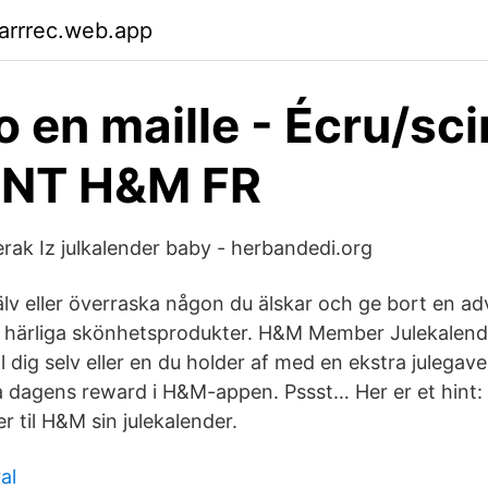
arrrec.web.app
 en maille - Écru/scin
ANT H&M FR
jerak Iz julkalender baby - herbandedi.org
älv eller överraska någon du älskar och ge bort en a
härliga skönhetsprodukter. H&M Member Julekalende
ig selv eller en du holder af med en ekstra julegave 
 dagens reward i H&M-appen. Pssst… Her er et hint: 
er til H&M sin julekalender.
al