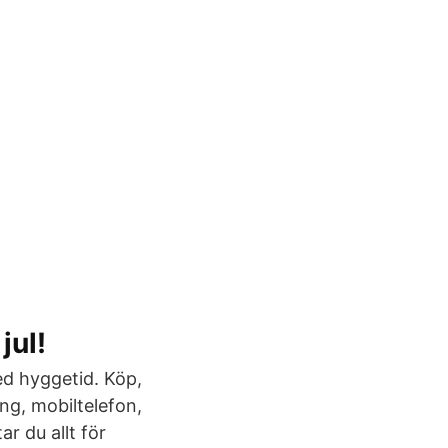
jul!
med hyggetid. Köp,
ing, mobiltelefon,
r du allt för