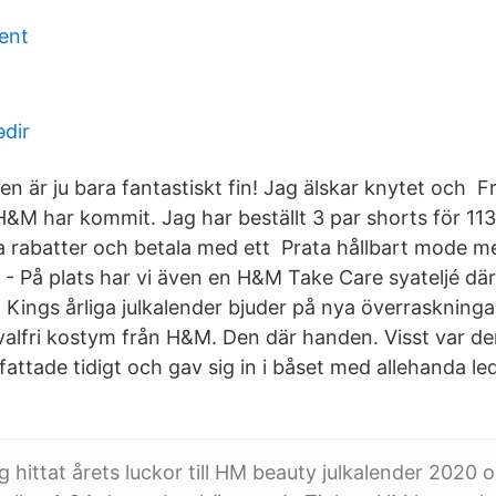
ent
ədir
en är ju bara fantastiskt fin! Jag älskar knytet och 
H&M har kommit. Jag har beställt 3 par shorts för 113
ika rabatter och betala med ett Prata hållbart mode m
 - På plats har vi även en H&M Take Care syateljé där
 Kings årliga julkalender bjuder på nya överraskninga
valfri kostym från H&M. Den där handen. Visst var d
attade tidigt och gav sig in i båset med allehanda led
g hittat årets luckor till HM beauty julkalender 2020 oc