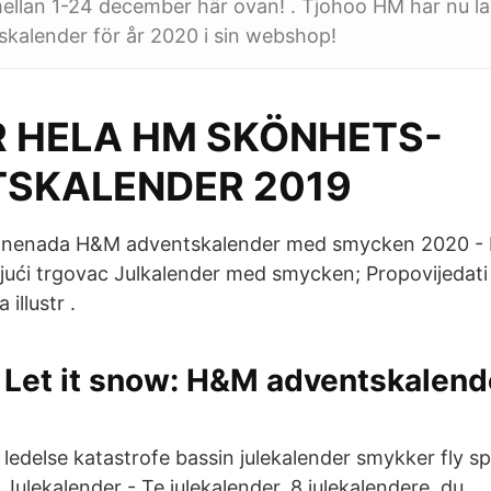
llan 1-24 december här ovan! . Tjohoo HM har nu la
kalender för år 2020 i sin webshop!
 HELA HM SKÖNHETS-
SKALENDER 2019
iznenada H&M adventskalender med smycken 2020 -
ujući trgovac Julkalender med smycken; Propovijedati
 illustr .
Let it snow: H&M adventskalende
ledelse katastrofe bassin julekalender smykker fly s
Julekalender - Te julekalender. 8 julekalendere, du …