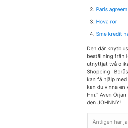
Paris agreem
Hova ror
Sme kredit n
Den där knytblus
beställning från 
utnyttjat två ol
Shopping i Borås
kan få hjälp med
kan du vinna en 
Hm." Även Örjan f
den JOHNNY!
Äntligen har ja