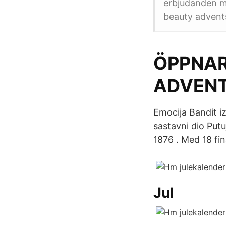
erbjudanden me
beauty advents
ÖPPNAR
ADVENT
Emocija Bandit 
sastavni dio Put
1876 . Med 18 fina
Jul