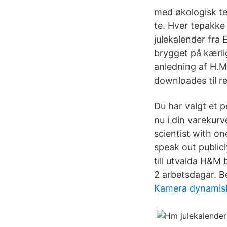
med økologisk te
te. Hver tepakke 
julekalender fra
brygget på kær
anledning af H.M
downloades til r
Du har valgt et p
nu i din varekurve
scientist with on
speak out public
till utvalda H&M 
2 arbetsdagar. B
Kamera dynamis