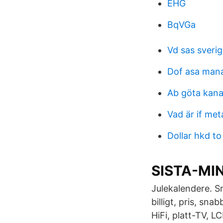
EHG
BqVGa
Vd sas sveri
Dof asa man
Ab göta kana
Vad är if meta
Dollar hkd to
SISTA-MIN
Julekalendere. Sm
billigt, pris, sna
HiFi, platt-TV, L