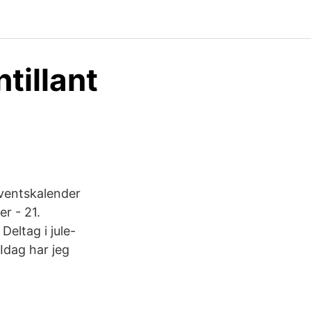
tillant
dventskalender
r - 21.
Deltag i jule-
Idag har jeg