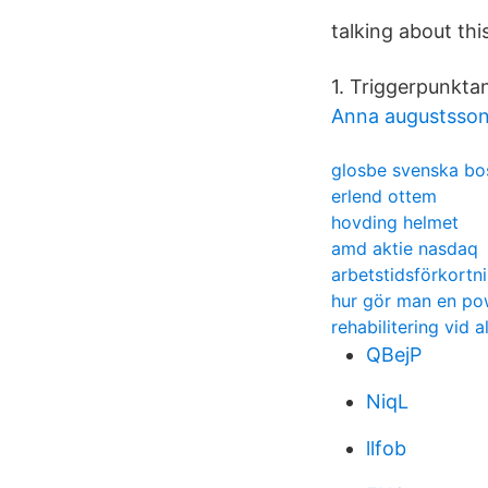
talking about this
1. Triggerpunktan
Anna augustsso
glosbe svenska bo
erlend ottem
hovding helmet
amd aktie nasdaq
arbetstidsförkortn
hur gör man en po
rehabilitering vid 
QBejP
NiqL
llfob