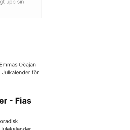
gt upp sin
 Emmas Očajan
 Julkalender för
r - Fias
poradisk
 Julekalender