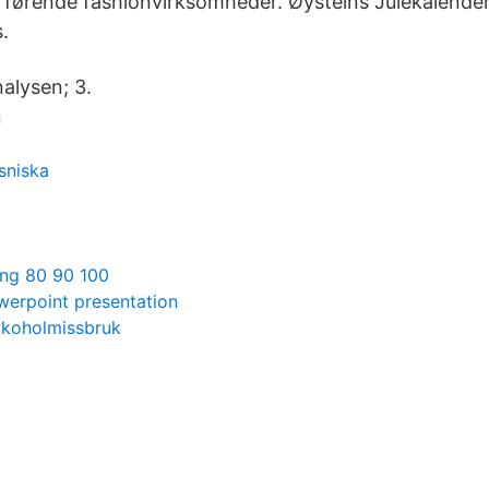
førende fashionvirksomheder. Øysteins Julekalender. 
.
alysen; 3.
n
sniska
ing 80 90 100
werpoint presentation
alkoholmissbruk