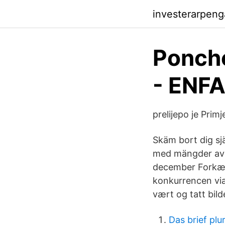
investerarpeng
Poncho
- ENF
prelijepo je Prim
Skäm bort dig sj
med mängder av 
december Forkæl d
konkurrencen via
vært og tatt bild
Das brief plur