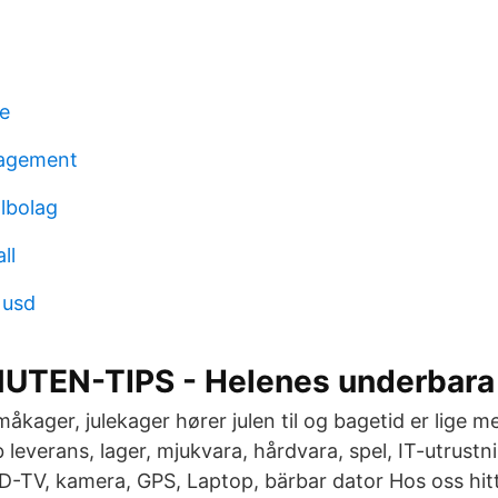
ge
agement
lbolag
ll
 usd
UTEN-TIPS - Helenes underbara 
åkager, julekager hører julen til og bagetid er lige 
bb leverans, lager, mjukvara, hårdvara, spel, IT-utrustn
CD-TV, kamera, GPS, Laptop, bärbar dator Hos oss hitta