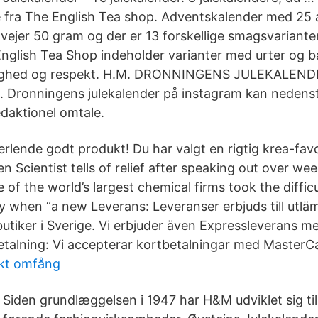
 fra The English Tea shop. Adventskalender med 25
vejer 50 gram og der er 13 forskellige smagsvariante
 English Tea Shop indeholder varianter med urter og b
lighed og respekt. H.M. DRONNINGENS JULEKALENDE
. Dronningens julekalender på instagram kan nedenst
edaktionel omtale.
erlende godt produkt! Du har valgt en rigtig krea-favo
n Scientist tells of relief after speaking out over weed
e of the world’s largest chemical firms took the difficu
ly when “a new Leverans: Leveranser erbjuds till utlä
butiker i Sverige. Vi erbjuder även Expressleverans m
etalning: Vi accepterar kortbetalningar med MasterC
kt omfång
Siden grundlæggelsen i 1947 har H&M udviklet sig ti