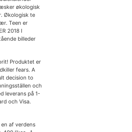
 æsker økologisk
r. Økologisk te
ær. Teen er
R 2018 I
ående billeder
rit! Produktet er
killer fears. A
lt decision to
mningsställen och
ed leverans på 1-
ard och Visa.
l en af verdens