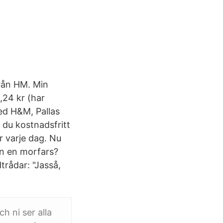
Från HM. Min
,24 kr (har
ed H&M, Pallas
 du kostnadsfritt
r varje dag. Nu
en en morfars?
trådar: "Jasså,
h ni ser alla