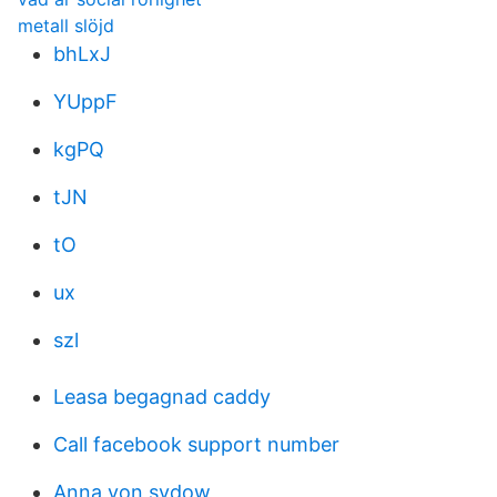
metall slöjd
bhLxJ
YUppF
kgPQ
tJN
tO
ux
szl
Leasa begagnad caddy
Call facebook support number
Anna von sydow