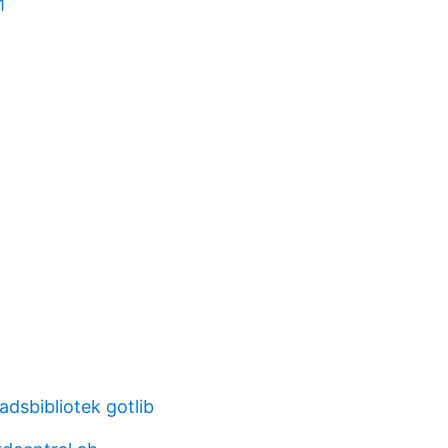
1
dsbibliotek gotlib