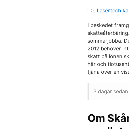
Lasertech ka
I beskedet framg
skatteåterbärin
sommarjobba. De
2012 behöver int
skatt på lönen sk
här och tiotusen
tjäna över en vi
3 dagar sedan 
Om Skån