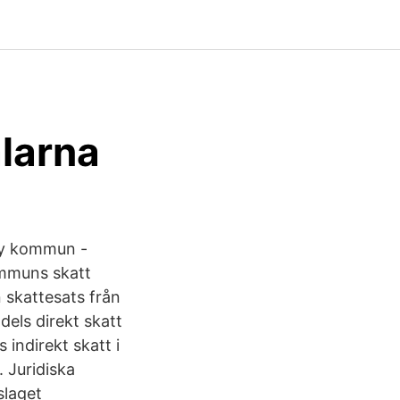
larna
 ny kommun -
ommuns skatt
 skattesats från
els direkt skatt
indirekt skatt i
 Juridiska
slaget