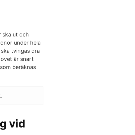
 ska ut och
onor under hela
 ska tvingas dra
lovet är snart
e som beräknas
.
g vid