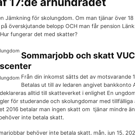
af 17:de århundradet
sten Jämkning för skolungdom. Om man tjänar över 18
t på överskjutande belopp OCH man får pension Länk
Hur fungerar det med skatter?
Sommarjobb och skatt VUC
gscenter
Från din inkomst sätts det av motsvarande 
Betalas ut till av ledaren angivet bankkonto
deklareras alltid till skatteverket i enlighet En ungd
egler för studerande och skolungdomar med tillfälliga 
t 2016 betalar man ingen skatt om tjänar mindre än
behöver inte betala skatt.
rjobbar behöver inte betala skatt. mån, jun 15, 20