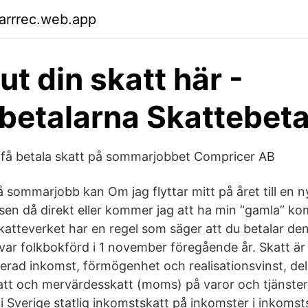
arrrec.web.app
ut din skatt här -
betalarna Skattebeta
t få betala skatt på sommarjobbet Compricer AB
sommarjobb kan Om jag flyttar mitt på året till en
sen då direkt eller kommer jag att ha min “gamla” k
katteverket har en regel som säger att du betalar den
r folkbokförd i 1 november föregående år. Skatt är d
rad inkomst, förmögenhet och realisationsvinst, dels 
tt och mervärdesskatt (moms) på varor och tjänster.
i Sverige statlig inkomstskatt på inkomster i inkomst