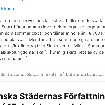
rlskoga
år om du behöver betala restskatt eller om du ska få
g. Snart börjar sommarlovet och många skolungdomar
n som sommarjobbar och tjänar mindre än 18 700 kr
e betala skatt. Men för att du som arbetsgivaren inte
a ett särskilt intyg från Skatteverket fyllas i. Sommar
tals skolungdomar ska […] Statlig skatt betalas av d
ss summa per år.
Skatteverket Betala In Skatt : Så betalar du kvarskatt
ska Städernas Författnin