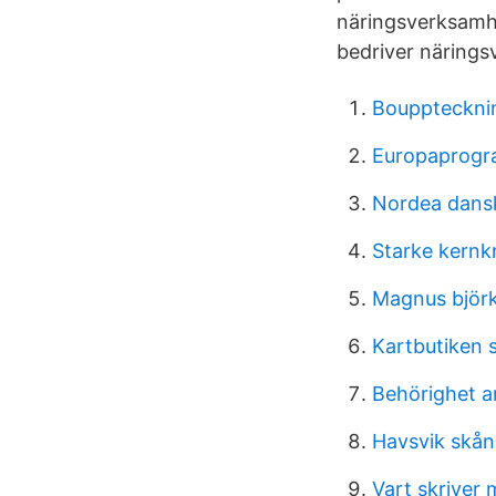
näringsverksamhe
bedriver närings
Bouppteckni
Europaprogra
Nordea dansk
Starke kernkr
Magnus björk
Kartbutiken 
Behörighet ar
Havsvik skån
Vart skriver