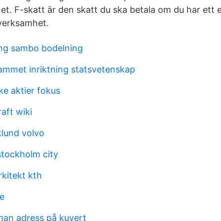
t. F-skatt är den skatt du ska betala om du har ett e
verksamhet.
ng sambo bodelning
mmet inriktning statsvetenskap
e aktier fokus
aft wiki
lund volvo
stockholm city
kitekt kth
e
 man adress på kuvert