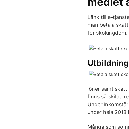
medlet 
Länk till e-tjän
man betala skat
för skolungdom. 
Utbildnin
löner samt skatt 
finns särskilda r
Under inkomståre
under hela 2018 
Många som somma