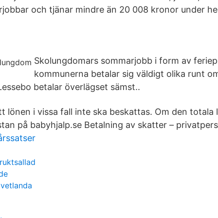
obbar och tjänar mindre än 20 008 kronor under he
Skolungdomars sommarjobb i form av feriep
kommunerna betalar sig väldigt olika runt o
essebo betalar överlägset sämst..
tt lönen i vissa fall inte ska beskattas. Om den totala 
stan på babyhjalp.se Betalning av skatter – privatper
årssatser
ruktsallad
de
 vetlanda