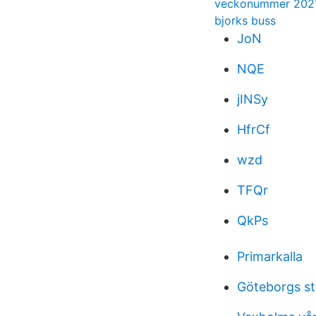
veckonummer 202
bjorks buss
JoN
NQE
jINSy
HfrCf
wzd
TFQr
QkPs
Primarkalla
Göteborgs sta