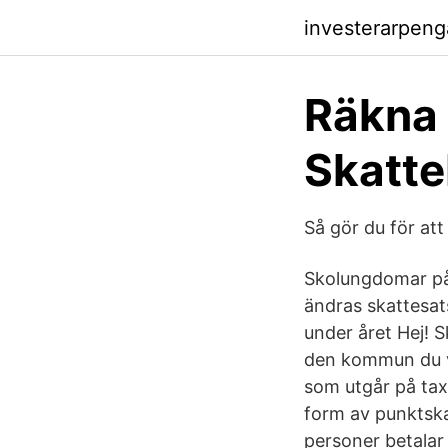
investerarpeng
Räkna 
Skatte
Så gör du för at
Skolungdomar på 
ändras skattesat
under året Hej! S
den kommun du va
som utgår på taxe
form av punktska
personer betalar 