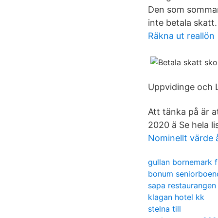
Den som sommarj
inte betala skatt.
Räkna ut reallön
Uppvidinge och L
Att tänka på är a
2020 ä Se hela li
Nominellt värde 
gullan bornemark f
bonum seniorboen
sapa restaurangen
klagan hotel kk
stelna till