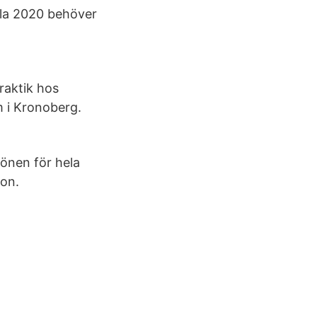
la 2020 behöver
raktik hos
m i Kronoberg.
lönen för hela
son.