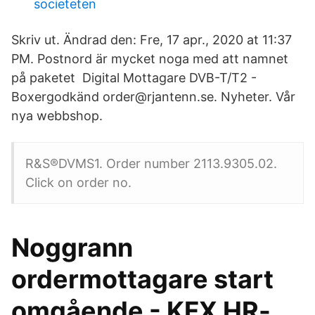
societeten
Skriv ut. Ändrad den: Fre, 17 apr., 2020 at 11:37
PM. Postnord är mycket noga med att namnet
på paketet Digital Mottagare DVB-T/T2 -
Boxergodkänd order@rjantenn.se. Nyheter. Vår
nya webbshop.
R&S®DVMS1. Order number 2113.9305.02.
Click on order no.
Noggrann
ordermottagare start
omgående - KFX HR-